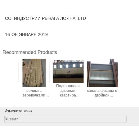
CO. ИНДУСТРИИ РЫЧАГА ЛОЯНА, LTD
16-ОЕ ЯНВАРЯ 2019.
Recommended Products
вочки
Стальные
Подгонянная
Стена стекла
Шарик /un
 Aramid
ролики с
двойная
канала фасада u
рицинус
клянная
веревочками
квартира
двойной
таблицы з
 печь 12
/fiber веревочек
обогревательной
установки
маши
3mm
Кевлара
камеры и гнуть
внешняя
стеклянная
Измените язык
закаляя печь
Russian