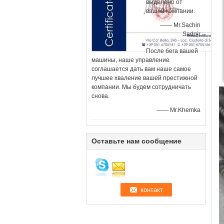
выделено от
вашей компании.
—— Mr.Sachin
Sadgir
После бега вашей
машины, наше управление
соглашается дать вам наше самое
лучшее хваление вашей престижной
компании. Мы будем сотрудничать
снова.
—— Mr.Khemka
Оставьте нам сообщение