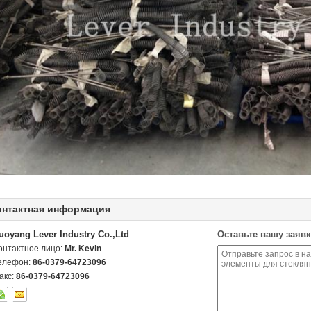
онтактная информация
uoyang Lever Industry Co.,Ltd
Оставьте вашу заявк
онтактное лицо:
Mr. Kevin
елефон:
86-0379-64723096
акс:
86-0379-64723096