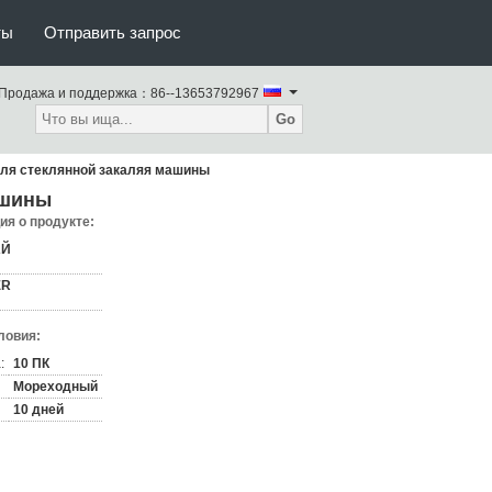
ты
Отправить запрос
Продажа и поддержка：
86--13653792967
Go
ля стеклянной закаляя машины
ашины
я о продукте:
АЙ
ER
ловия:
:
10 ПК
Мореходный
10 дней