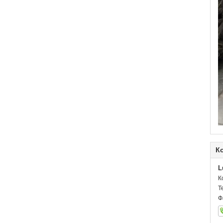
К
L
К
Т
Ф