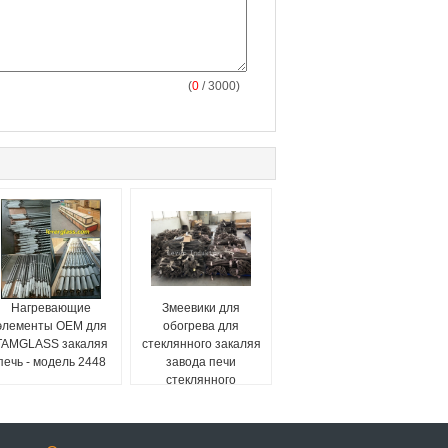
(
0
/ 3000)
Нагревающие
Змеевики для
элементы OEM для
обогрева для
TAMGLASS закаляя
стеклянного закаляя
печь - модель 2448
завода печи
стеклянного
ужесточать