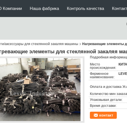
О Компании
Наша фабрика
Контроль качества
Контак
ти/аксессуары для стеклянной закаляя машины
Нагревающие элементы д
гревающие элементы для стеклянной закаляя м
Подробная информаци
Место
КИТ
происхождения:
Фирменное
LEV
наименование:
Оплата и доставка Ус
Количество мин заказа
Упаковывая детали:
Время доставки:
контакт