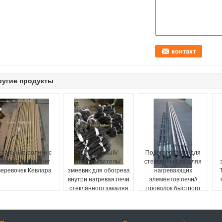
ругие продукты
Стальные ролики с
Спиральный/
Подогреватели для
веревочками /fiber
подогреватель/
стеклянных закаляя
веревочек Кевлара
змеевик для обогрева
нагревающих
внутри нагревая печи
элементов печи//
стеклянного закаляя
проволок быстрого
завода печи
кипячения
стеклянного
ужесточать