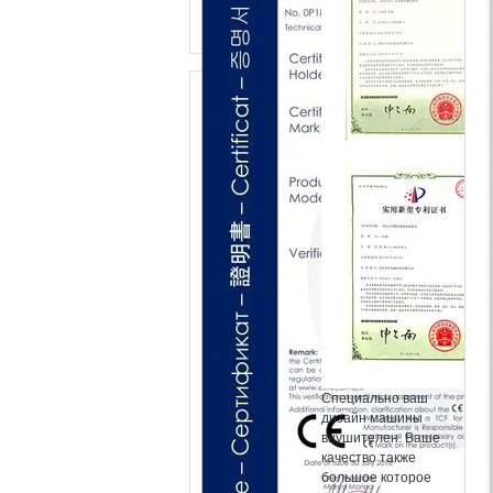
Специально ваш
дизайн машины
внушителен. Ваше
качество также
большое которое