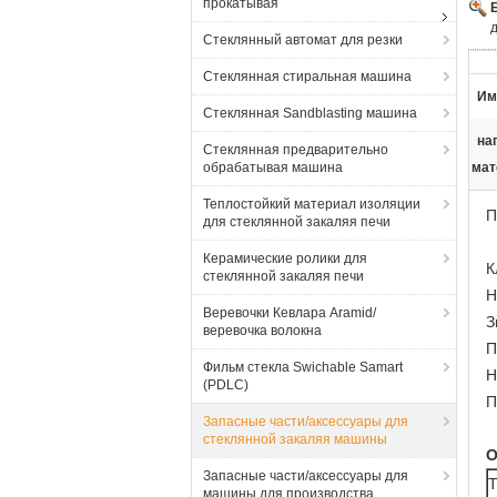
прокатывая
Стеклянный автомат для резки
Стеклянная стиральная машина
Им
Стеклянная Sandblasting машина
на
Стеклянная предварительно
обрабатывая машина
мат
Теплостойкий материал изоляции
П
для стеклянной закаляя печи
Керамические ролики для
К
стеклянной закаляя печи
Н
Веревочки Кевлара Aramid/
З
веревочка волокна
П
Фильм стекла Swichable Samart
Н
(PDLC)
П
Запасные части/аксессуары для
стеклянной закаляя машины
О
Запасные части/аксессуары для
Т
машины для производства