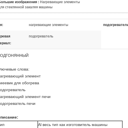
Большие изображения :
Нагревающие элементы
для стеклянной закаляя машины
я:
нагревающие элементы
подогревател
гревая
подогреватель
ериал:
ОДГОНЯННЫЙ
лючевые слова:
агревающий элемент
меевик для обогрева
одогреватель
агревающий элемент печи
одогреватель печи
писание:
ип
Al весь тип как изготовитель машины