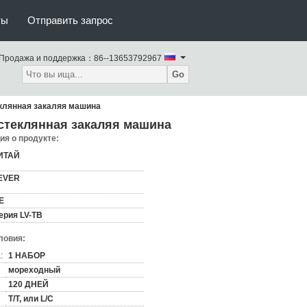
ты
Отправить запрос
Продажа и поддержка：
86--13653792967
Go
еклянная закаляя машина
/стеклянная закаляя машина
я о продукте:
ИТАЙ
EVER
E
ерия LV-TB
ловия:
:
1 НАБОР
мореходный
120 ДНЕЙ
T/T, или L/C