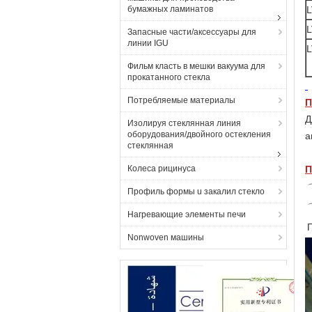
бумажных ламинатов
L
L
Запасные части/аксессуары для
линии IGU
L
Фильм класть в мешки вакуума для
прокатанного стекла
Потребляемые материалы
П
Д
Изолируя стеклянная линия
оборудования/двойного остекления
а
стеклянная
Колеса рицинуса
П
Профиль формы u закалил стекло
Нагревающие элементы печи
Nonwoven машины