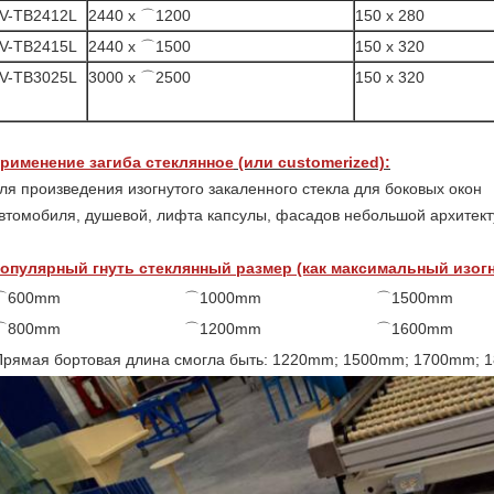
V-TB2412L
2440 x ⌒1200
150 x 280
V-TB2415L
2440 x ⌒1500
150 x 320
V-TB3025L
3000 x ⌒2500
150 x 320
рименение загиба стеклянное
(или customerized)
:
ля произведения изогнутого закаленного стекла для боковых окон
втомобиля, душевой, лифта капсулы, фасадов небольшой архитекту
опулярный гнуть стеклянный размер (как максимальный изог
⌒600mm
⌒1000mm
⌒1500mm
⌒800mm
⌒1200mm
⌒1600mm
Прямая бортовая длина смогла быть: 1220mm; 1500mm; 1700mm;