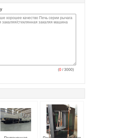
у
(
0
/ 3000)
Подгонянная
Печь автомобильного