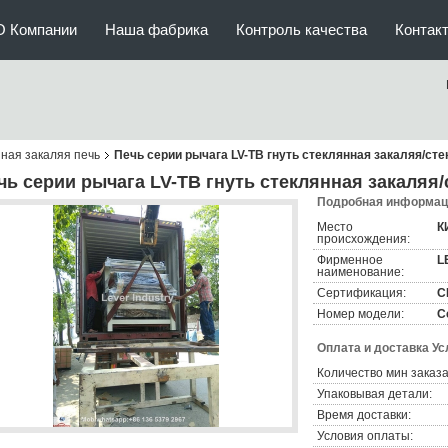
О Компании
Наша фабрика
Контроль качества
Контак
нная закаляя печь
Печь серии рычага LV-TB гнуть стеклянная закаляя/ст
чь серии рычага LV-TB гнуть стеклянная закаляя
Подробная информаци
Место
К
происхождения:
Фирменное
L
наименование:
Сертификация:
C
Номер модели:
С
Оплата и доставка Ус
Количество мин заказа
Упаковывая детали:
Время доставки:
Условия оплаты: