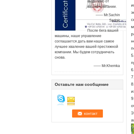
выделено от
и
вашей компании.
э
—— Mr.Sachin
с
Sadgir
м
После бега вашей
р
машины, наше управление
н
соглашается дать вам наше самое
лучшее хваление вашей престижной
п
компании. Мы будем сотрудничать
5
снова.
п
—— Mr.Khemka
6
7
8
Оставьте нам сообщение
и
9
о
1
а