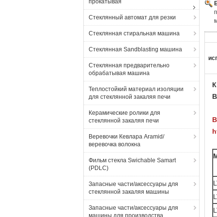
прокатывая
Стеклянный автомат для резки
Стеклянная стиральная машина
Стеклянная Sandblasting машина
ис
Стеклянная предварительно
обрабатывая машина
К
Теплостойкий материал изоляции
В
для стеклянной закаляя печи
Керамические ролики для
В
стеклянной закаляя печи
h
Веревочки Кевлара Aramid/
веревочка волокна
Фильм стекла Swichable Samart
(PDLC)
L
Запасные части/аксессуары для
стеклянной закаляя машины
L
Запасные части/аксессуары для
L
машины для производства