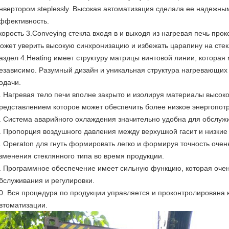
нвертором steplessly. Высокая автоматизация сделала ее надежным
ффективность.
корость 3.Conveying стекла входя в и выходя из нагревая печь пр
ожет уверить высокую синхронизацию и избежать царапину на стек
аздел 4.Heating имеет структуру матрицы винтовой линии, которая
езависимо. Разумный дизайн и уникальная структура нагревающих
одачи.
. Нагревая тело печи вполне закрыто и изолируя материалы высок
редставлением которое может обеспечить более низкое энергопот
. Система аварийного охлаждения значительно удобна для обслу
. Пропорция воздушного давления между верхушкой гасит и низкие 
. Operaton для гнуть формировать легко и формируя точность очень
зменения стеклянного типа во время продукции.
. Программное обеспечение имеет сильную функцию, которая очен
бслуживания и регулировки.
0. Вся процедура по продукции управляется и проконтролирована
втоматизации.