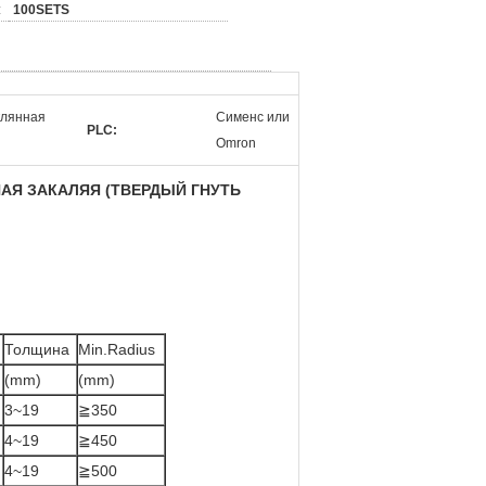
:
100SETS
клянная
Сименс или
PLC:
Omron
ННАЯ ЗАКАЛЯЯ (ТВЕРДЫЙ ГНУТЬ
Толщина
Min.Radius
(mm)
(mm)
3~19
≧350
4~19
≧450
4~19
≧500