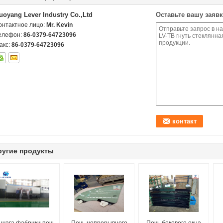
uoyang Lever Industry Co.,Ltd
Оставьте вашу заявк
онтактное лицо:
Mr. Kevin
елефон:
86-0379-64723096
акс:
86-0379-64723096
ругие продукты
ычага фабрики печь
Печь непрерывного
Печь бокового окна