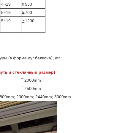
4~19
≧550
5~19
≧700
5~19
≧1200
ры (в форме дуг балкона), etc.
нутый стеклянный размер)
⌒2000mm
⌒2500mm
 1800mm; 2000mm; 2440mm; 3000mm