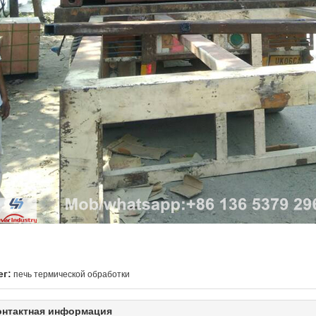
ег:
печь термической обработки
онтактная информация