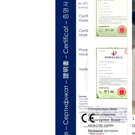
Специально ваш
дизайн машины
1
внушителен. Ваше
О
качество также
большое которое
м