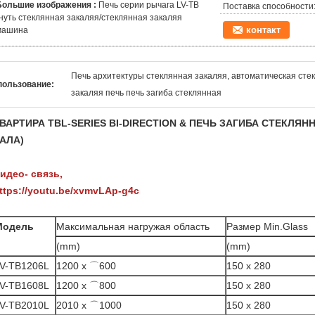
Большие изображения :
Печь серии рычага LV-TB
Поставка способности
гнуть стеклянная закаляя/стеклянная закаляя
контакт
машина
Печь архитектуры стеклянная закаляя, автоматическая сте
пользование:
закаляя печь печь загиба стеклянная
ВАРТИРА TBL-SERIES BI-DIRECTION & ПЕЧЬ ЗАГИБА СТЕКЛЯ
АЛА)
идео- связь,
ttps://youtu.be/xvmvLAp-g4c
Модель
Максимальная нагружая область
Размер Min.Glass
(mm)
(mm)
V-TB1206L
1200 x ⌒600
150 x 280
V-TB1608L
1200 x ⌒800
150 x 280
V-TB2010L
2010 x ⌒1000
150 x 280