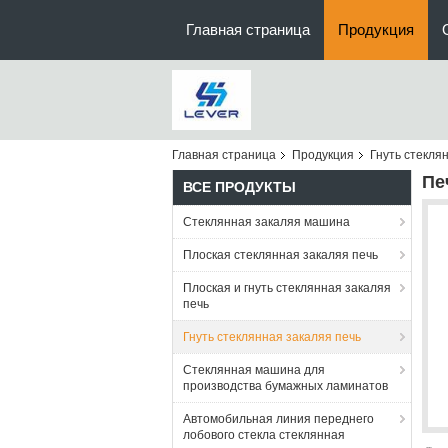
Главная страница
Продукция
Главная страница
Продукция
Гнуть стекля
Пе
ВСЕ ПРОДУКТЫ
Стеклянная закаляя машина
Плоская стеклянная закаляя печь
Плоская и гнуть стеклянная закаляя
печь
Гнуть стеклянная закаляя печь
Стеклянная машина для
производства бумажных ламинатов
Автомобильная линия переднего
лобового стекла стеклянная