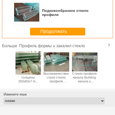
Подковообразное стекло
профиля
Продолжать
Профиль формы u закалил стекло
Больше
 формы
стекло канала
Высококачественное
Стекло профиля
Дополнит
 7mm
толщины
строя стекло
канала /building
ясн
нное u
260x60x7 mm
профиля
канала u
закале
ренних и
подковообразное
стеклянных окон
стеклянное
стекло 
х стен
для строя
7mm u для
материальное
цены 
выставочного
ненесущей
просвечивающее
стекля
Измените язык
зала
стены
подковообразное