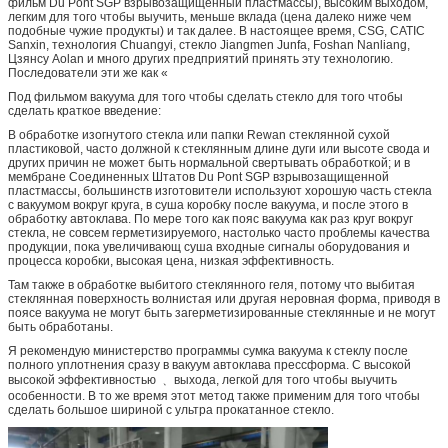
фильм Du Pont SGP взрывозащищенный пластмассы), высоким выходом,
легким для того чтобы выучить, меньше вклада (цена далеко ниже чем
подобные чужие продукты) и так далее. В настоящее время, CSG, CATIC
Sanxin, технология Chuangyi, стекло Jiangmen Junfa, Foshan Nanliang,
Цзянсу Aolan и много других предприятий принять эту технологию.
Последователи эти же как «
Под фильмом вакуума для того чтобы сделать стекло для того чтобы
сделать краткое введение:
В обработке изогнутого стекла или папки Rewan стеклянной сухой
пластиковой, часто должной к стеклянным длине дуги или высоте свода и
других причин не может быть нормальной свертывать обработкой; и в
мембране Соединенных Штатов Du Pont SGP взрывозащищенной
пластмассы, большинств изготовители используют хорошую часть стекла
с вакуумом вокруг круга, в суша коробку после вакуума, и после этого в
обработку автоклава. По мере того как пояс вакуума как раз круг вокруг
стекла, не совсем герметизируемого, настолько часто проблемы качества
продукции, пока увеличивающ суша входные сигналы оборудования и
процесса коробки, высокая цена, низкая эффективность.
Там также в обработке выбитого стеклянного геля, потому что выбитая
стеклянная поверхность волнистая или другая неровная форма, приводя в
поясе вакуума не могут быть загерметизированные стеклянные и не могут
быть обработаны.
Я рекомендую министерство программы сумка вакуума к стеклу после
полного уплотнения сразу в вакуум автоклава прессформа. С высокой
высокой эффективностью ﹑ выхода, легкой для того чтобы выучить
особенности. В то же время этот метод также применим для того чтобы
сделать большое шириной с ультра прокатанное стекло.