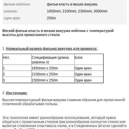
фильм нейлона:
фильм класть в мешки вакуума
ширина:
1650mm, 2100mm, 2300mm, 3000mm
один крен:
250m
Мягкий фильм класть в мешки вакуума нейлона с температурой
высоты для прокатанного стекла
1.
Нормальный размер фильма вакуума для варианта:
Нет.
Спецификация (длина
Блок
ширины x)
1
1650mm x 250m
Один крен
2
2100mm x 250m
Один крен
3
2300mm x 250m
Один крен
2.
Инструкция:
Высокотемпературный фильм вакуума главным образом для прокатанной
стеклянной обрабатывая пользы.
Эта технология имеет разнообразие использование, который нужно
общаться с прокатанным стеклом (как разнообразие изогнутое стекло или
выбитая стеклянная пластмасса папки, и в Соединенных Штатах сделайте