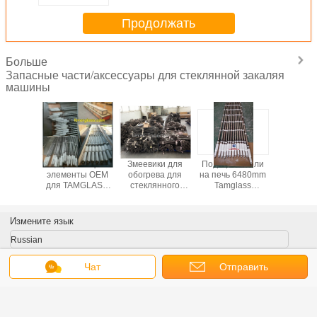
Продолжать
Больше
Запасные части/аксессуары для стеклянной закаляя
машины
еватели
Нагревающие
Змеевики для
Подогреватели
Сталь
клянных
элементы OEM
обогрева для
на печь 6480mm
ролик
аляя
для TAMGLASS
стеклянного
Tamglass
верево
вающих
закаляя печь -
закаляя завода
стеклянная
/fiber ве
в печи//
модель 2448
печи стеклянного
закаляя
Кевл
олок
ужесточать
Измените язык
рого
чения
Russian
Чат
Отправить
запрос
Главная страница
|
О Компании
|
контактные данные
|
Карта сайта
|
Privacy