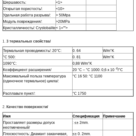
Шершавость:
<1>
Открытая пористость/:
<10>
Удельная работа разрыва/:
> 50Mpa
Модуль повреждения/:
>20MPa
Кристалличность/: Crystobalite
< 1="">
1.
3 термальных свойства/
Термальная проводимость/: 20°C:
0. 64
W/m°K
°C 500:
0. 81
W/m°K
1090°C:
0,88 W/m°K
-6
Коэффициент расширения/
20 °C – °C 1000: 0,6 x 10
/°C
Максимальный польза температура
°C 16 50: °C 1100
(одиночное термальное) цикла/:
Расплавьте пункт/:
°C 1750
2.
Качество поверхности/
Имя
Спецификация
Примечание
Проставляет размеры допуск
: ≤± 2mm.
неотмеченный/
Плоскостность: Диамант заканчивая,
≤± 0. 2mm.