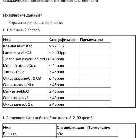
Керамические ролики для стеклянной закаляя печи
Технические данные/
Керамические характеристики/
1. 1 типичный состав/
Имя
Спецификация
Примечание
Кремнезем/SiO2
≥ 99. 8%
Глинозем Al2O3
≤ 2000ppm
Железная окалина/Fe2O3
≤ 45ppm
Медная окись/Cu o
≤ 45ppm
Titania/TiO 2
≤ 45ppm
Окись хромия/Cr 2 O3
≤ 45ppm
Окись никеля/Ni o
≤ 45ppm
Магнезия/MgO
≤ 40ppm
Окись натрия/
≤ 40ppm
Окись калия/k 2 o
≤ 40ppm
1.
2 физические свойства/плотность/: 2. 00 g/cm3
Имя
Спецификация
Примечание
Бег вне:
<0>