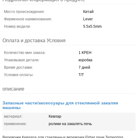
Место происхождения:
Китай
Фирменное наименование:
Lever
Номер модели:
5.5x5.5mm
Оплата и доставка Условия
Количество мин заказа:
1 КРЕН
Упаковывая детали:
коробка
Время доставки:
7 дней
Условия оплаты:
T/T
описание
Запасные части/аксессуары для стеклянной закаляя
машины
материал:
Кевлар
применение:
ролики на закалять печь
Веревочки Кевлара для стеклянных веревочек Firber печи Temepring