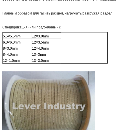
Главным образом для гасить раздел, нагружать/разгружая раздел
Спецификация (или подгонянный):
5.5×5.5mm
12×3.0mm
6.0×6.0mm
12×3.5mm
8×3.0mm
12×4.0mm
8×4.0mm
13×3mm
12×1.5mm
13×3.5mm